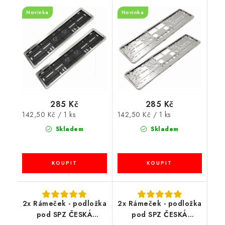
Novinka
Novinka
285 Kč
285 Kč
Měrná
Měrná
142,50 Kč / 1 ks
142,50 Kč / 1 ks
cena:
cena:
Skladem
Skladem
2x Rámeček - podložka
2x Rámeček - podložka
pod SPZ ČESKÁ
pod SPZ ČESKÁ