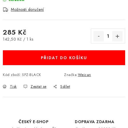
Možnosti doručení
285 Kč
Měrná cena:
142,50 Kč / 1 ks
PŘIDAT DO KOŠÍKU
Kód zboží:
SPZ-BLACK
Značka:
Weican
Tisk
Zeptat se
Sdílet
ČESKÝ E-SHOP
DOPRAVA ZDARMA