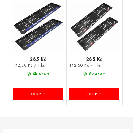
REPUBLIKA + CZ, černá
REPUBLIKA, černá
285 Kč
285 Kč
Měrná
Měrná
142,50 Kč / 1 ks
142,50 Kč / 1 ks
cena:
cena:
Skladem
Skladem