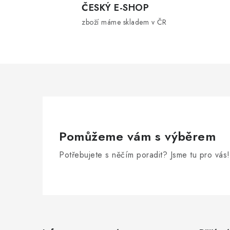
l
ČESKÝ E-SHOP
zboží máme skladem v ČR
á
d
a
c
í
p
r
Pomůžeme vám s výběrem
v
Potřebujete s něčím poradit? Jsme tu pro vás!
k
y
v
Z
ý
á