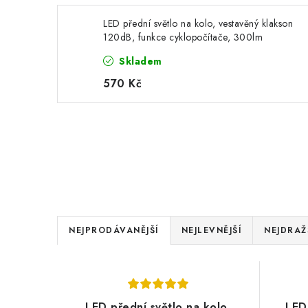
LED přední světlo na kolo, vestavěný klakson
120dB, funkce cyklopočítače, 300lm
1500mAh
Skladem
570 Kč
Ř
NEJPRODÁVANĚJŠÍ
NEJLEVNĚJŠÍ
NEJDRAŽ
a
V
z
ý
e
LED přední světlo na kolo,
LED 