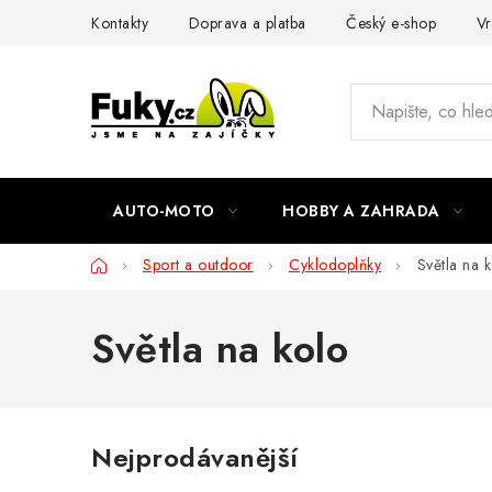
Přejít
Kontakty
Doprava a platba
Český e-shop
Vr
na
obsah
AUTO-MOTO
HOBBY A ZAHRADA
Domů
Sport a outdoor
Cyklodoplňky
Světla na 
Světla na kolo
Nejprodávanější