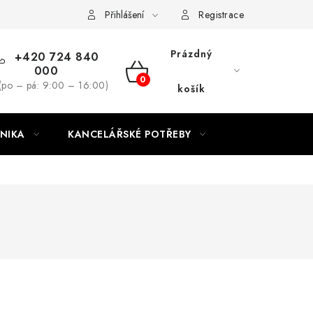
ínky
Podmínky ochrany osobních údajů
Moje objednávka
Přihlášení
Registrace
Prázdný
+420 724 840
000
NÁKUPNÍ
(po – pá: 9:00 – 16:00)
košík
KOŠÍK
NIKA
KANCELÁŘSKÉ POTŘEBY