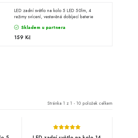
LED zadní světlo na kolo 5 LED 50lm, 4
režimy svícení, vestavěná dobíjecí baterie
Skladem u partnera
159 Kč
Stránka
1
z
1
-
10
položek celkem
lo 5
LED zadní světlo na kolo 14