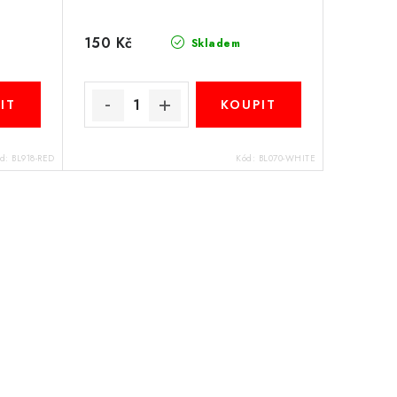
150 Kč
Skladem
ód:
BL918-RED
Kód:
BL070-WHITE