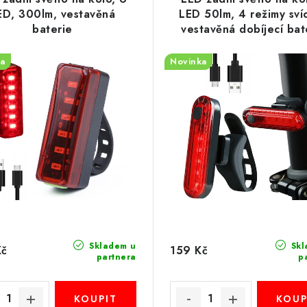
ED, 300lm, vestavěná
LED 50lm, 4 režimy svíc
baterie
vestavěná dobíjecí bat
a
Novinka
Skladem u
Skl
Kč
159 Kč
partnera
p