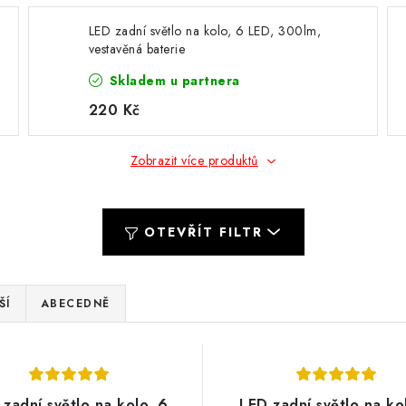
LED zadní světlo na kolo, 6 LED, 300lm,
vestavěná baterie
Skladem u partnera
220 Kč
Zobrazit více produktů
OTEVŘÍT FILTR
ŠÍ
ABECEDNĚ
zadní světlo na kolo, 6
LED zadní světlo na ko