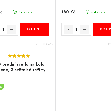
Kč
180 Kč
Skladem
Skladem
Kód:
L9-BLACK
K
 přední světlo na kolo
vené, 3 světelné režimy
a