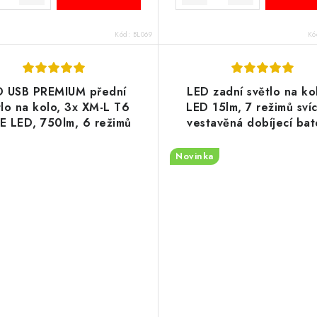
Kód:
BL069
Kó
D USB PREMIUM přední
LED zadní světlo na ko
tlo na kolo, 3x XM-L T6
LED 15lm, 7 režimů svíc
E LED, 750lm, 6 režimů
vestavěná dobíjecí bat
cení, baterie 3000mAh,
liník, s powerbankou
Novinka