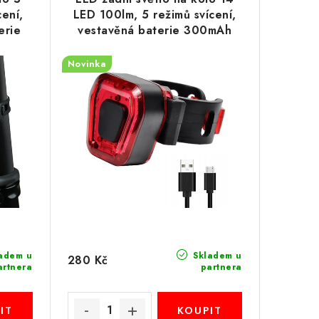
ení,
LED 100lm, 5 režimů svícení,
erie
vestavěná baterie 300mAh
Novinka
adem u
Skladem u
280 Kč
artnera
partnera