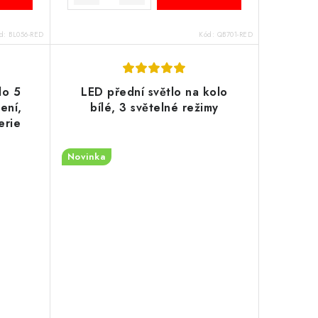
d:
BL056-RED
Kód:
QB701-RED
lo 5
LED přední světlo na kolo
ení,
bílé, 3 světelné režimy
erie
Novinka