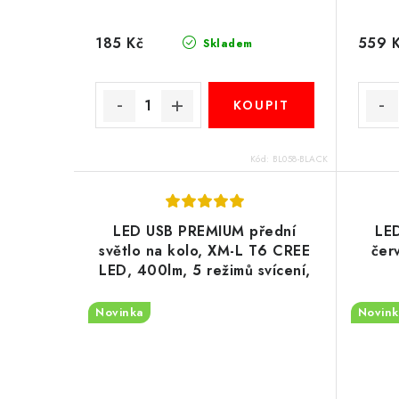
185 Kč
559 
Skladem
Kód:
BL058-BLACK
LED USB PREMIUM přední
LED
světlo na kolo, XM-L T6 CREE
čer
LED, 400lm, 5 režimů svícení,
baterie 2200mAh, hliník
Novinka
Novink