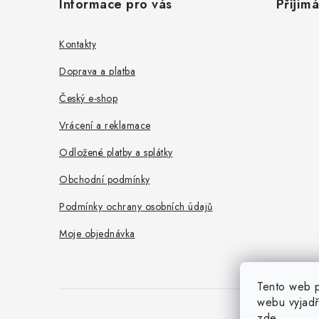
p
Informace pro vás
Přijím
p
i
a
s
Kontakty
t
u
Doprava a platba
í
Český e-shop
Vrácení a reklamace
Odložené platby a splátky
Obchodní podmínky
Podmínky ochrany osobních údajů
Moje objednávka
Tento web p
webu vyjadř
zde
.