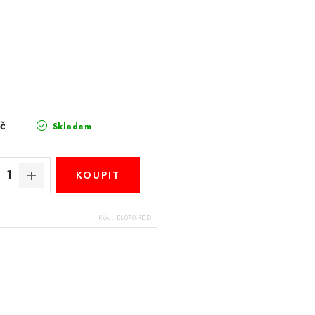
č
Skladem
Kód:
BL070-RED