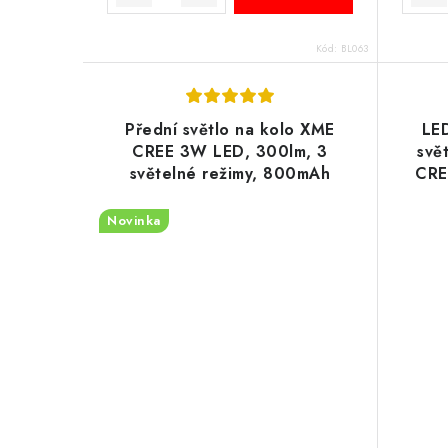
Kód:
BL063
Přední světlo na kolo XME
LE
CREE 3W LED, 300lm, 3
svě
světelné režimy, 800mAh
CRE
baterie
sví
h
Novinka