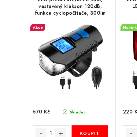
p
vestavěný klakson 120dB,
L
n
funkce cyklopočítače, 300lm
i
í
1500mAh
s
Akce
Novink
p
p
r
r
o
o
d
d
u
u
k
k
t
t
570 Kč
220 
ů
Skladem
ů