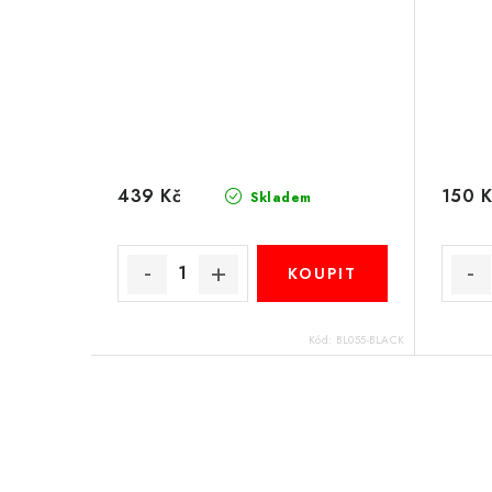
439 Kč
150 K
Skladem
Kód:
BL055-BLACK
O
v