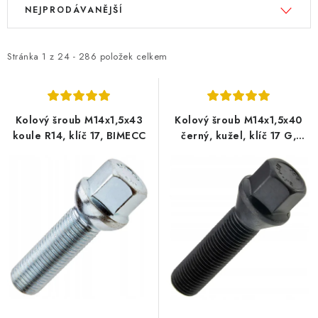
V
Ř
NEJPRODÁVANĚJŠÍ
ý
a
p
z
i
e
Stránka
1
z
24
-
286
položek celkem
s
n
p
í
r
p
Kolový šroub M14x1,5x43
Kolový šroub M14x1,5x40
o
r
koule R14, klíč 17, BIMECC
černý, kužel, klíč 17 G,
BIMECC
d
o
u
d
k
u
t
k
ů
t
ů