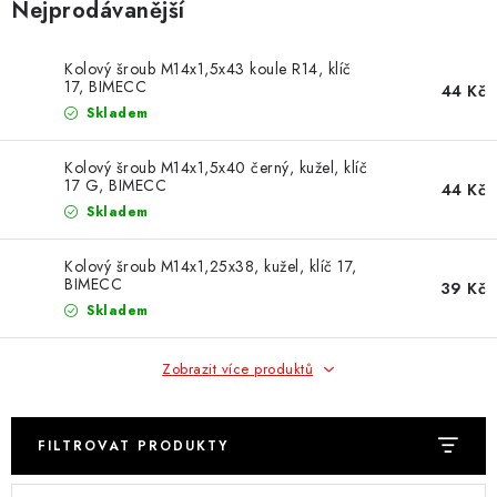
Nejprodávanější
Obchodní podmínky
Podmínky ochrany osobních údajů
Moje objednávka
Kolový šroub M14x1,5x43 koule R14, klíč
17, BIMECC
44 Kč
Skladem
Kolový šroub M14x1,5x40 černý, kužel, klíč
17 G, BIMECC
44 Kč
Skladem
Kolový šroub M14x1,25x38, kužel, klíč 17,
BIMECC
39 Kč
Skladem
Zobrazit více produktů
FILTROVAT PRODUKTY