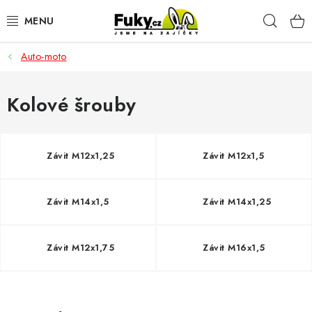
Přejít
Hleda
na
obsah
Auto-moto
AUTO-MOTO
HOBBY A ZAHRADA
Kolové šrouby
SPORT A OUTDOOR
Závit M12x1,25
Závit M12x1,5
DOMÁCNOST
Závit M14x1,5
Závit M14x1,25
ELEKTRONIKA
KANCELÁŘSKÉ POTŘEBY
Závit M12x1,75
Závit M16x1,5
Kontakty
Doprava a platba
Český e-shop
Vrácení a reklamace
Odložené platby a splátky