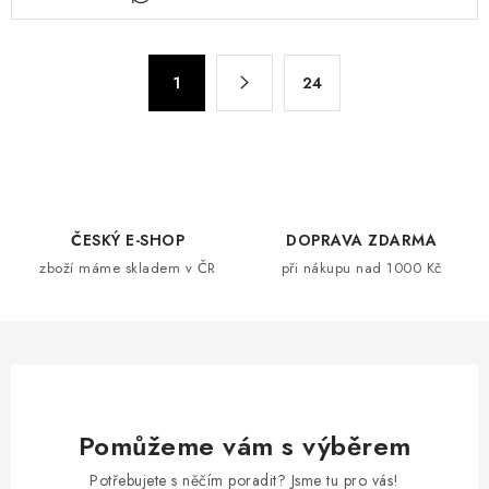
v
l
á
S
d
1
24
t
a
r
c
á
n
í
k
p
o
r
ČESKÝ E-SHOP
DOPRAVA ZDARMA
v
v
zboží máme skladem v ČR
při nákupu nad 1000 Kč
á
k
n
y
í
v
ý
p
i
Pomůžeme vám s výběrem
s
Potřebujete s něčím poradit? Jsme tu pro vás!
u