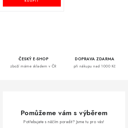
O
v
l
á
d
ČESKÝ E-SHOP
DOPRAVA ZDARMA
a
zboží máme skladem v ČR
při nákupu nad 1000 Kč
c
í
p
r
v
k
Pomůžeme vám s výběrem
y
Potřebujete s něčím poradit? Jsme tu pro vás!
v