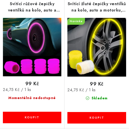
Svítící růžové čepičky
Svítící žluté čepičky ventilků
ventilků na kolo, auto a
na kolo, auto a motorku,
motorku, sada 4ks
sada 4ks
Novinka
99 Kč
99 Kč
Měrná
24,75 Kč / 1 ks
Měrná
24,75 Kč / 1 ks
cena:
cena:
Momentálně nedostupné
Skladem