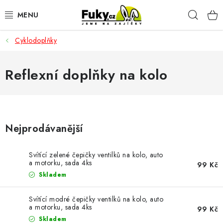
Přejít
Hleda
na
obsah
Cyklodoplňky
AUTO-MOTO
HOBBY A ZAHRADA
Reflexní doplňky na kolo
SPORT A OUTDOOR
DOMÁCNOST
Nejprodávanější
ELEKTRONIKA
Svítící zelené čepičky ventilků na kolo, auto
a motorku, sada 4ks
99 Kč
KANCELÁŘSKÉ POTŘEBY
Skladem
Svítící modré čepičky ventilků na kolo, auto
Kontakty
Doprava a platba
Český e-shop
a motorku, sada 4ks
99 Kč
Vrácení a reklamace
Odložené platby a splátky
Skladem