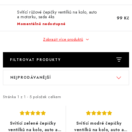
Obchodní podmínky
Podmínky ochrany osobních údajů
Svítící růžové čepičky ventilků na kolo, auto
Moje objednávka
a motorku, sada 4ks
99 Kč
Momentálně nedostupné
Zobrazit více produktů
FILTROVAT PRODUKTY
V
Ř
NEJPRODÁVANĚJŠÍ
ý
a
p
z
i
e
Stránka
1
z
1
-
5
položek celkem
s
n
p
í
r
p
Svítící zelené čepičky
Svítící modré čepičky
o
r
ventilků na kolo, auto a
ventilků na kolo, auto a