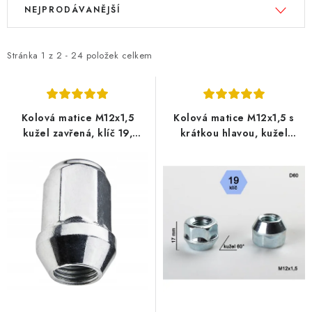
V
Ř
NEJPRODÁVANĚJŠÍ
ý
a
p
z
i
e
Stránka
1
z
2
-
24
položek celkem
s
n
p
í
r
p
Kolová matice M12x1,5
Kolová matice M12x1,5 s
o
r
kužel zavřená, klíč 19,
krátkou hlavou, kužel
BIMECC
otevřená, klíč 19 G, BIMECC
d
o
u
d
k
u
t
k
ů
t
ů