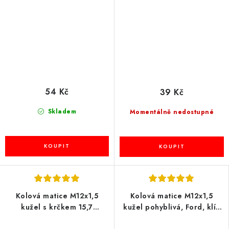
54 Kč
39 Kč
Skladem
Momentálně nedostupné
Kolová matice M12x1,5
Kolová matice M12x1,5
kužel s krčkem 15,7
kužel pohyblivá, Ford, klíč
zavřená, klíč 19, BIMECC
19, výška 29,5mm, BIMECC