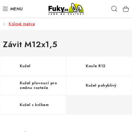
Přejít
Hleda
na
obsah
Kolové matice
AUTO-MOTO
HOBBY A ZAHRADA
Závit M12x1,5
SPORT A OUTDOOR
Kužel
Koule R12
DOMÁCNOST
Kužel plovoucí pro
Kužel pohyblivý
ELEKTRONIKA
změnu rozteče
KANCELÁŘSKÉ POTŘEBY
Kužel s krčkem
Kontakty
Doprava a platba
Český e-shop
Vrácení a reklamace
Odložené platby a splátky