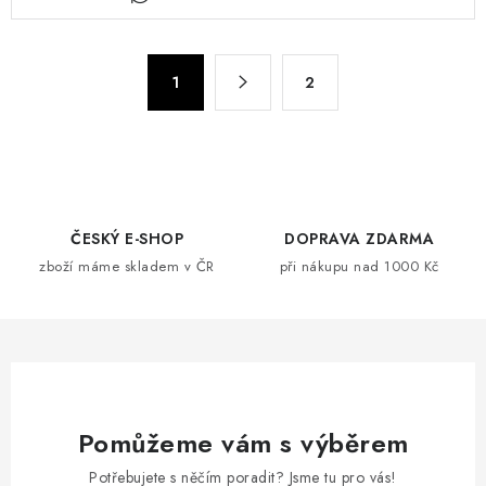
v
l
á
S
d
1
2
t
a
r
c
á
n
í
k
p
o
r
ČESKÝ E-SHOP
DOPRAVA ZDARMA
v
v
zboží máme skladem v ČR
při nákupu nad 1000 Kč
á
k
n
y
í
v
ý
p
i
Pomůžeme vám s výběrem
s
Potřebujete s něčím poradit? Jsme tu pro vás!
u