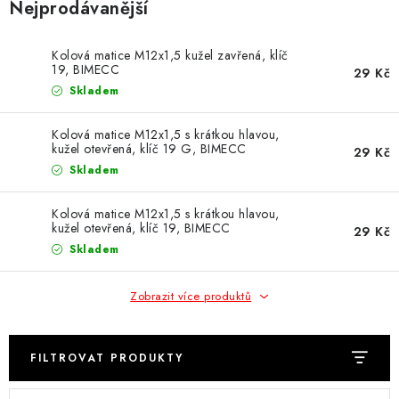
Nejprodávanější
Obchodní podmínky
Podmínky ochrany osobních údajů
Moje objednávka
Kolová matice M12x1,5 kužel zavřená, klíč
19, BIMECC
29 Kč
Skladem
Kolová matice M12x1,5 s krátkou hlavou,
kužel otevřená, klíč 19 G, BIMECC
29 Kč
Skladem
Kolová matice M12x1,5 s krátkou hlavou,
kužel otevřená, klíč 19, BIMECC
29 Kč
Skladem
Zobrazit více produktů
FILTROVAT PRODUKTY