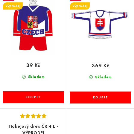
u
d
Výprodej
Výprodej
k
u
t
k
ů
t
ů
39 Kč
369 Kč
Skladem
Skladem
Hokejový dres ČR 4 L -
VÝPRODEJ