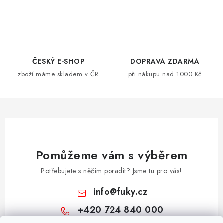
O
v
l
á
d
ČESKÝ E-SHOP
DOPRAVA ZDARMA
a
zboží máme skladem v ČR
při nákupu nad 1000 Kč
c
í
p
r
v
k
Pomůžeme vám s výběrem
y
Potřebujete s něčím poradit? Jsme tu pro vás!
v
ý
info
@
fuky.cz
p
+420 724 840 000
i