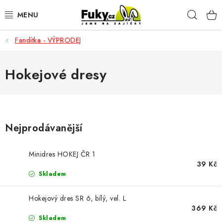
Přejít
Hleda
na
obsah
Fandítka - VÝPRODEJ
AUTO-MOTO
HOBBY A ZAHRADA
Hokejové dresy
SPORT A OUTDOOR
DOMÁCNOST
Nejprodávanější
ELEKTRONIKA
Minidres HOKEJ ČR 1
39 Kč
KANCELÁŘSKÉ POTŘEBY
Skladem
Hokejový dres SR 6, bílý, vel. L
Kontakty
Doprava a platba
Český e-shop
369 Kč
Vrácení a reklamace
Odložené platby a splátky
Skladem