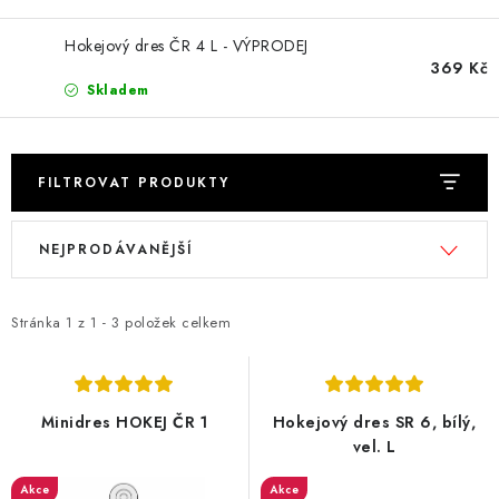
Obchodní podmínky
Podmínky ochrany osobních údajů
Hokejový dres ČR 4 L - VÝPRODEJ
Moje objednávka
369 Kč
Skladem
FILTROVAT PRODUKTY
V
Ř
NEJPRODÁVANĚJŠÍ
ý
a
p
z
i
e
Stránka
1
z
1
-
3
položek celkem
s
n
p
í
r
p
Minidres HOKEJ ČR 1
Hokejový dres SR 6, bílý,
o
r
vel. L
d
o
Akce
Akce