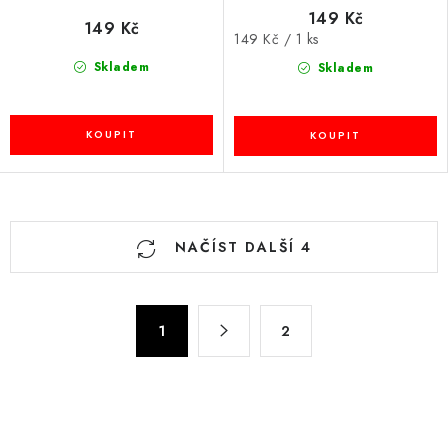
149 Kč
149 Kč
Měrná
149 Kč / 1 ks
cena:
Skladem
Skladem
O
NAČÍST DALŠÍ 4
v
l
á
S
d
1
2
t
a
r
c
á
n
í
k
p