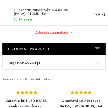
Obchodní podmínky
Podmínky ochrany osobních údajů
LED canbus autožárovka bílá BA15S
Moje objednávka
(P21W), 21 SMD, 1ks
149 Kč
Skladem
Zobrazit více produktů
FILTROVAT PRODUKTY
V
Ř
NEJPRODÁVANĚJŠÍ
ý
a
p
z
i
e
Stránka
1
z
2
-
16
položek celkem
s
n
p
í
r
p
Žárovka bílá LED BA15S,
Oranžová LED žárovka
o
r
canbus - vhodná i do
BA15S, 5W CANBUS, 144