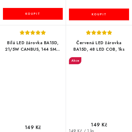
Bílá LED žárovka BA15D,
Červená LED žárovka
21/5W CANBUS, 144 SMD,
BA15D, 48 LED COB, 1ks
1ks
Akce
149 Kč
149 Kč
Měrná
149 Kč / 1 ks