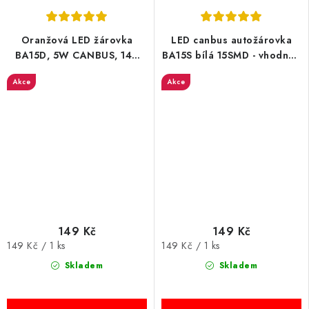
Oranžová LED žárovka
LED canbus autožárovka
BA15D, 5W CANBUS, 144
BA15S bílá 15SMD - vhodná i
SMD, 1ks
do denních světel Škoda
Akce
Akce
149 Kč
149 Kč
Měrná
Měrná
149 Kč / 1 ks
149 Kč / 1 ks
cena:
cena:
Skladem
Skladem