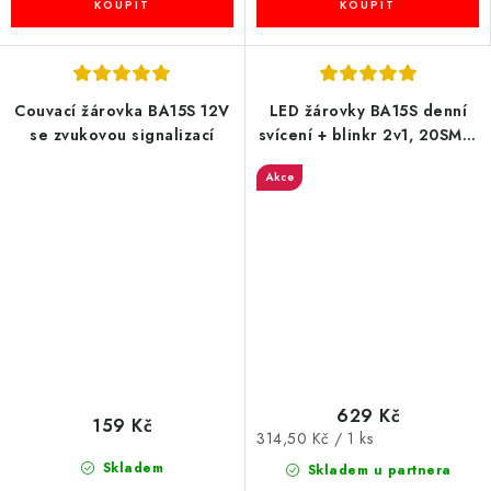
Couvací žárovka BA15S 12V
LED žárovky BA15S denní
se zvukovou signalizací
svícení + blinkr 2v1, 20SMD,
2ks
Akce
629 Kč
159 Kč
Měrná
314,50 Kč / 1 ks
cena:
Skladem
Skladem u partnera