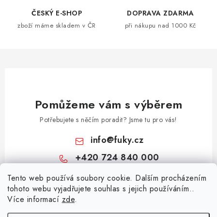
o
r
ČESKÝ E-SHOP
DOPRAVA ZDARMA
v
v
zboží máme skladem v ČR
při nákupu nad 1000 Kč
á
k
n
y
í
v
ý
p
i
Pomůžeme vám s výběrem
s
Potřebujete s něčím poradit? Jsme tu pro vás!
u
info
@
fuky.cz
+420 724 840 000
Z
Tento web používá soubory cookie. Dalším procházením
tohoto webu vyjadřujete souhlas s jejich používáním..
á
Více informací
zde
.
Informace pro vás
p