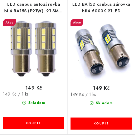
LED canbus autožárovka
LED BA15D canbus žárovka
bílá BA15S (P21W), 21 SMD,
bílá 6000K 21LED
1ks
Akce
Akce
149 Kč
149 Kč
Měrná
149 Kč / 1 ks
Měrná
149 Kč / 1 ks
cena:
cena:
Skladem
Skladem