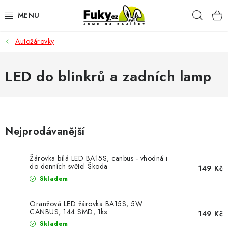
Přejít
Hleda
na
obsah
Autožárovky
AUTO-MOTO
HOBBY A ZAHRADA
LED do blinkrů a zadních lamp
SPORT A OUTDOOR
DOMÁCNOST
Nejprodávanější
ELEKTRONIKA
Žárovka bílá LED BA15S, canbus - vhodná i
do denních světel Škoda
149 Kč
KANCELÁŘSKÉ POTŘEBY
Skladem
Oranžová LED žárovka BA15S, 5W
Kontakty
Doprava a platba
Český e-shop
CANBUS, 144 SMD, 1ks
149 Kč
Vrácení a reklamace
Odložené platby a splátky
Skladem