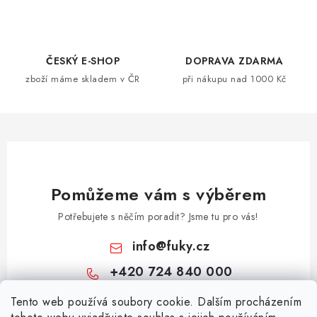
v
l
á
d
ČESKÝ E-SHOP
DOPRAVA ZDARMA
a
zboží máme skladem v ČR
při nákupu nad 1000 Kč
c
í
p
r
v
k
Pomůžeme vám s výběrem
y
Potřebujete s něčím poradit? Jsme tu pro vás!
v
ý
info
@
fuky.cz
p
+420 724 840 000
i
s
Z
Tento web používá soubory cookie. Dalším procházením