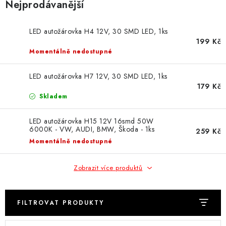
Nejprodávanější
Obchodní podmínky
Podmínky ochrany osobních údajů
Moje objednávka
LED autožárovka H4 12V, 30 SMD LED, 1ks
199 Kč
Momentálně nedostupné
LED autožárovka H7 12V, 30 SMD LED, 1ks
179 Kč
Skladem
LED autožárovka H15 12V 16smd 50W
6000K - VW, AUDI, BMW, Škoda - 1ks
259 Kč
Momentálně nedostupné
Zobrazit více produktů
FILTROVAT PRODUKTY