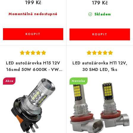
199 Kč
179 Kč
Momentálně nedostupné
Skladem
LED autožárovka H15 12V
LED autožárovka H11 12V,
16smd 50W 6000K - VW,
30 SMD LED, 1ks
AUDI, BMW, Škoda - 1ks
Akce
Novinka