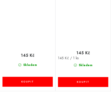
145 Kč
145 Kč
Měrná
145 Kč / 1 ks
cena:
Skladem
Skladem
O