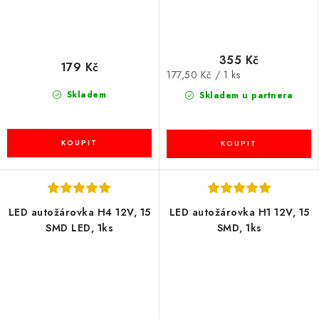
355 Kč
179 Kč
Měrná
177,50 Kč / 1 ks
cena:
Skladem
Skladem u partnera
LED autožárovka H4 12V, 15
LED autožárovka H1 12V, 15
SMD LED, 1ks
SMD, 1ks