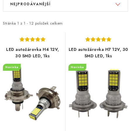
V
Ř
NEJPRODÁVANĚJŠÍ
ý
a
p
z
i
e
Stránka
1
z
1
-
12
položek celkem
s
n
p
í
r
p
LED autožárovka H4 12V,
LED autožárovka H7 12V, 30
o
r
30 SMD LED, 1ks
SMD LED, 1ks
d
o
Novinka
Novinka
u
d
k
u
t
k
ů
t
ů