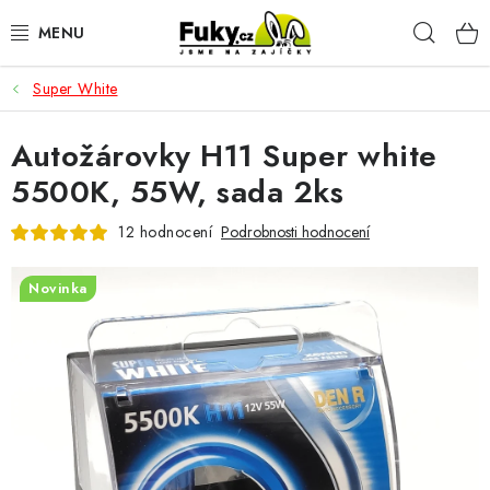
Přejít
Hleda
na
obsah
Super White
AUTO-MOTO
Autožárovky H11 Super white
HOBBY A ZAHRADA
5500K, 55W, sada 2ks
SPORT A OUTDOOR
12 hodnocení
Podrobnosti hodnocení
DOMÁCNOST
Novinka
ELEKTRONIKA
KANCELÁŘSKÉ POTŘEBY
Kontakty
Doprava a platba
Český e-shop
Vrácení a reklamace
Odložené platby a splátky