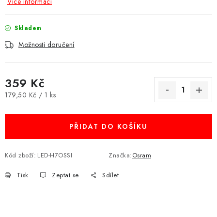
Více informací
Skladem
Možnosti doručení
359 Kč
Měrná cena:
179,50 Kč / 1 ks
PŘIDAT DO KOŠÍKU
Kód zboží:
LED-H7OSSI
Značka:
Osram
Tisk
Zeptat se
Sdílet