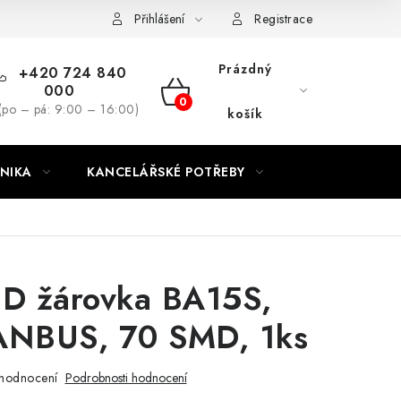
ínky
Podmínky ochrany osobních údajů
Moje objednávka
Přihlášení
Registrace
Prázdný
+420 724 840
000
NÁKUPNÍ
(po – pá: 9:00 – 16:00)
košík
KOŠÍK
NIKA
KANCELÁŘSKÉ POTŘEBY
ED žárovka BA15S,
NBUS, 70 SMD, 1ks
hodnocení
Podrobnosti hodnocení