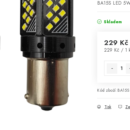
BA15S LED 5
Skladem
229 Kč
Měrná cena
229 Kč / 1 
Kód zboží:
BA15S
Tisk
Ze