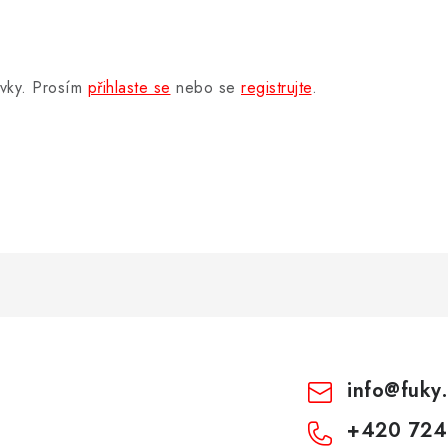
.
ěvky. Prosím
přihlaste se
nebo se
registrujte
.
info
@
fuky
+420 724