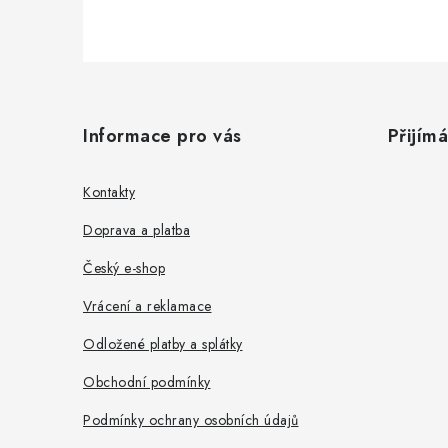
Z
á
Informace pro vás
Přijím
p
a
Kontakty
t
Doprava a platba
í
Český e-shop
Vrácení a reklamace
Odložené platby a splátky
Obchodní podmínky
Podmínky ochrany osobních údajů