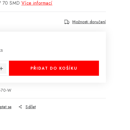
W 70 SMD
Více informací
Možnosti doručení
:
ks
PŘIDAT DO KOŠÍKU
-70-W
ptat se
Sdílet