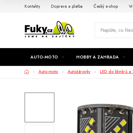
Přejít
Kontakty
Doprava a platba
Český e-shop
Vr
na
obsah
AUTO-MOTO
HOBBY A ZAHRADA
Domů
Auto-moto
Autožárovky
LED do blinkrů a