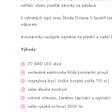
nehlásí chybu prasklé žárovky na palubce.
U vybraných typů vozu Škoda Octavia II facelift l
odporem.
Autožárovku využijete zejména na přední a zadní b
Výhody:
70 SMD LED diod
vestavěná elektronika hlídá konstantní proud
rozptylová krycí čočka (rozptyl světla 110 st.)
velmi dlouhá životnost
odolné otřesům, častému zapínání a vypínání
velmi vysoká svítivost 2000 lm