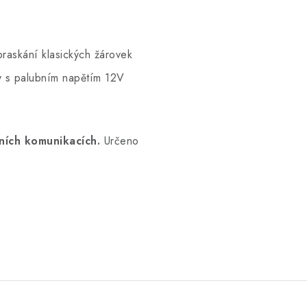
praskání klasických žárovek
y s palubním napětím 12V
ních komunikacích.
Určeno