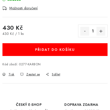
Možnosti doručení
430 Kč
Měrná cena:
430 Kč / 1 ks
PŘIDAT DO KOŠÍKU
Kód zboží:
0277-KARBON
Tisk
Zeptat se
Sdílet
ČESKÝ E-SHOP
DOPRAVA ZDARMA