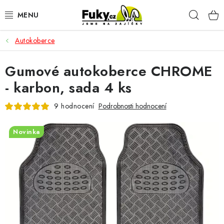
Přejít
Hleda
na
obsah
Autokoberce
AUTO-MOTO
Gumové autokoberce CHROME
HOBBY A ZAHRADA
- karbon, sada 4 ks
SPORT A OUTDOOR
9 hodnocení
Podrobnosti hodnocení
DOMÁCNOST
Novinka
ELEKTRONIKA
KANCELÁŘSKÉ POTŘEBY
Kontakty
Doprava a platba
Český e-shop
Vrácení a reklamace
Odložené platby a splátky