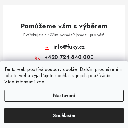
Pomůžeme vám s výběrem
Potřebujete s něčím poradit? Jsme tu pro vás!
info
@
fuky.cz
+420 724 840 000
Z
Tento web používá soubory cookie. Dalším procházením
tohoto webu vyjadřujete souhlas s jejich používáním..
á
Více informací
zde
.
Informace pro vás
p
a
Kontakty
Nastavení
Přijímáme online platby
t
Doprava a platba
í
Souhlasím
Copyright 2026
Fuky.cz
. Všechna práva vyhrazena.
Český e-shop
Vytvořil Shoptet
Vrácení a reklamace