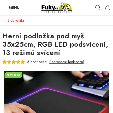
Přejít
Hleda
na
obsah
Elektronika
AUTO-MOTO
Herní podložka pod myš
HOBBY A ZAHRADA
35x25cm, RGB LED podsvícení,
SPORT A OUTDOOR
13 režimů svícení
DOMÁCNOST
5 hodnocení
Podrobnosti hodnocení
ELEKTRONIKA
Novinka
KANCELÁŘSKÉ POTŘEBY
Kontakty
Doprava a platba
Český e-shop
Vrácení a reklamace
Odložené platby a splátky