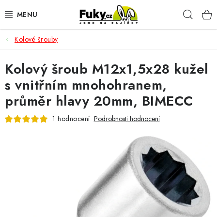
Přejít
Hleda
na
obsah
Kolové šrouby
AUTO-MOTO
Kolový šroub M12x1,5x28 kužel
HOBBY A ZAHRADA
s vnitřním mnohohranem,
SPORT A OUTDOOR
průměr hlavy 20mm, BIMECC
DOMÁCNOST
1 hodnocení
Podrobnosti hodnocení
ELEKTRONIKA
KANCELÁŘSKÉ POTŘEBY
Kontakty
Doprava a platba
Český e-shop
Vrácení a reklamace
Odložené platby a splátky