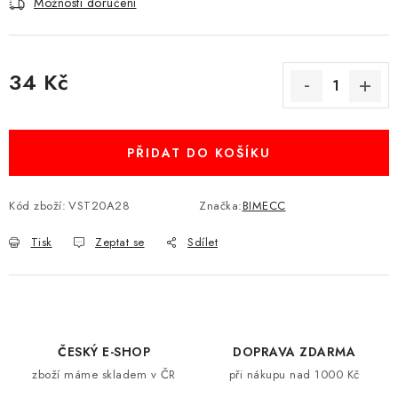
Možnosti doručení
34 Kč
Měrná cena:
PŘIDAT DO KOŠÍKU
Kód zboží:
VST20A28
Značka:
BIMECC
Tisk
Zeptat se
Sdílet
ČESKÝ E-SHOP
DOPRAVA ZDARMA
zboží máme skladem v ČR
při nákupu nad 1000 Kč