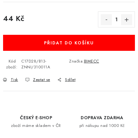
44 Kč
Měrná cena:
PŘIDAT DO KOŠÍKU
Kód
C17D28/B13-
Značka:
BIMECC
zboží:
ZNNI/310011A
Tisk
Zeptat se
Sdílet
ČESKÝ E-SHOP
DOPRAVA ZDARMA
zboží máme skladem v ČR
při nákupu nad 1000 Kč