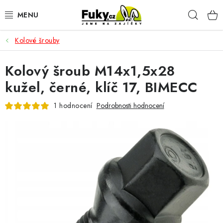
Přejít
Hleda
na
obsah
Kolové šrouby
AUTO-MOTO
Kolový šroub M14x1,5x28
HOBBY A ZAHRADA
kužel, černé, klíč 17, BIMECC
SPORT A OUTDOOR
1 hodnocení
Podrobnosti hodnocení
DOMÁCNOST
ELEKTRONIKA
KANCELÁŘSKÉ POTŘEBY
Kontakty
Doprava a platba
Český e-shop
Vrácení a reklamace
Odložené platby a splátky