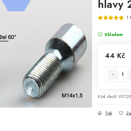
hlavy
1 
Skladem
44 Kč
Měrná cena
Kód zboží:
VST2
Tisk
Ze