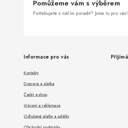
Pomůžeme vám s výběrem
Potřebujete s něčím poradit? Jsme tu pro vás!
Z
á
Informace pro vás
Přijím
p
a
Kontakty
t
Doprava a platba
í
Český e-shop
Vrácení a reklamace
Odložené platby a splátky
Obchodní podmínky