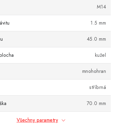
M14
ávitu
1.5 mm
tu
45.0 mm
plocha
kužel
mnohohran
stříbrná
ška
70.0 mm
Všechny parametry