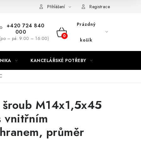
ínky
Podmínky ochrany osobních údajů
Moje objednávka
Přihlášení
Registrace
Prázdný
+420 724 840
000
NÁKUPNÍ
(po – pá: 9:00 – 16:00)
košík
KOŠÍK
NIKA
KANCELÁŘSKÉ POTŘEBY
CC
ý šroub M14x1,5x45
s vnitřním
hranem, průměr