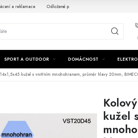
ácení a reklamace
Odložené platby a splátky
Obchodní podm
SPORT A OUTDOOR
DOMÁCNOST
ELEKTRO
M14x1,5x45 kužel s vnitřním mnohohranem, průměr hlavy 20mm, BIME
Kolov
kužel 
mnoho