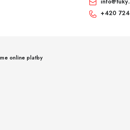
info
@
fuky
+420 724
áme online platby