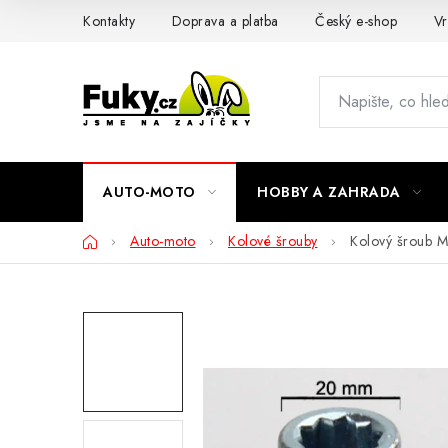
Přejít
Kontakty
Doprava a platba
Český e-shop
Vr
na
obsah
AUTO-MOTO
HOBBY A ZAHRADA
Domů
Auto-moto
Kolové šrouby
Kolový šroub 