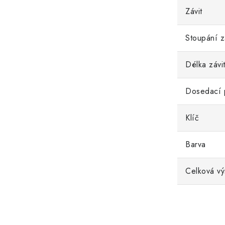
Závit
Stoupání z
Délka závi
Dosedací 
Klíč
Barva
Celková vý