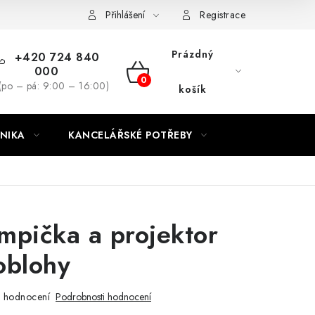
ínky
Podmínky ochrany osobních údajů
Moje objednávka
Přihlášení
Registrace
Prázdný
+420 724 840
000
NÁKUPNÍ
(po – pá: 9:00 – 16:00)
košík
KOŠÍK
NIKA
KANCELÁŘSKÉ POTŘEBY
mpička a projektor
oblohy
 hodnocení
Podrobnosti hodnocení