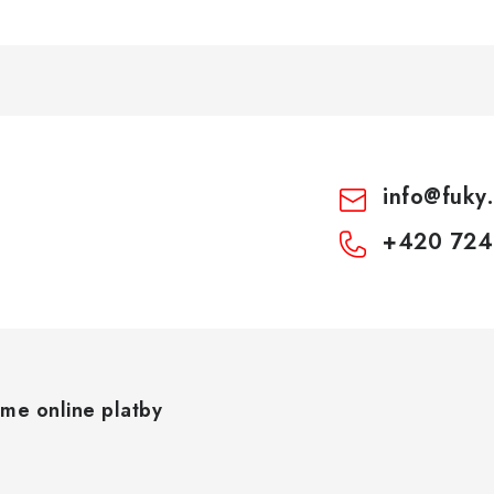
info
@
fuky
+420 724
áme online platby