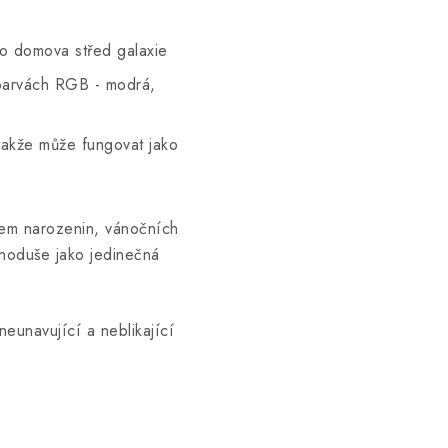
ho domova střed galaxie
 barvách RGB - modrá,
takže může fungovat jako
em narozenin, vánočních
dnoduše jako jedinečná
neunavující a neblikající