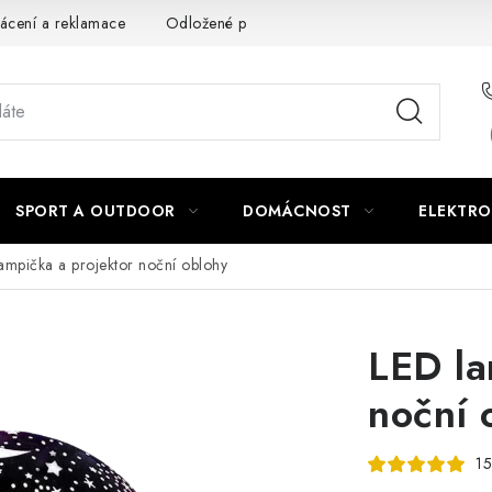
ácení a reklamace
Odložené platby a splátky
Obchodní podm
SPORT A OUTDOOR
DOMÁCNOST
ELEKTRO
ampička a projektor noční oblohy
LED la
noční 
15