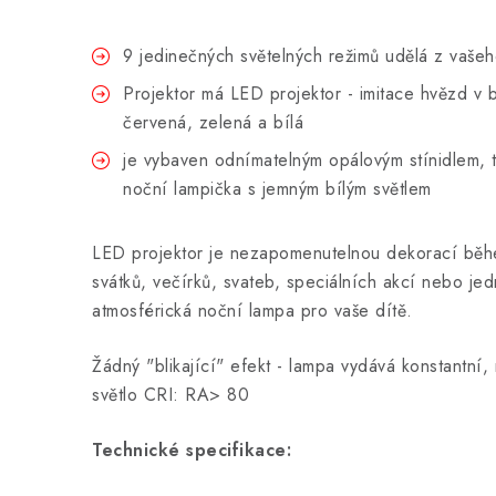
9 jedinečných světelných režimů udělá z vaše
Projektor má LED projektor - imitace hvězd v
červená, zelená a bílá
je vybaven odnímatelným opálovým stínidlem, 
noční lampička s jemným bílým světlem
LED projektor je nezapomenutelnou dekorací běh
svátků, večírků, svateb, speciálních akcí nebo je
atmosférická noční lampa pro vaše dítě.
Žádný "blikající" efekt - lampa vydává konstantní, 
světlo CRI: RA> 80
Technické specifikace: