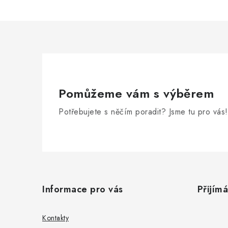
Pomůžeme vám s výběrem
Potřebujete s něčím poradit? Jsme tu pro vás!
Z
á
Informace pro vás
Přijím
p
a
Kontakty