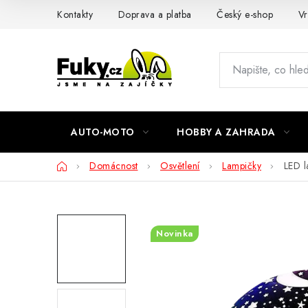
Přejít
Kontakty
Doprava a platba
Český e-shop
Vr
na
obsah
AUTO-MOTO
HOBBY A ZAHRADA
Domů
Domácnost
Osvětlení
Lampičky
LED l
Novinka