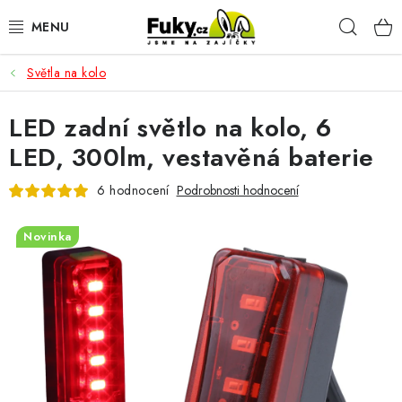
Přejít
Hleda
na
obsah
Světla na kolo
AUTO-MOTO
LED zadní světlo na kolo, 6
HOBBY A ZAHRADA
LED, 300lm, vestavěná baterie
SPORT A OUTDOOR
6 hodnocení
Podrobnosti hodnocení
DOMÁCNOST
Novinka
ELEKTRONIKA
KANCELÁŘSKÉ POTŘEBY
Kontakty
Doprava a platba
Český e-shop
Vrácení a reklamace
Odložené platby a splátky