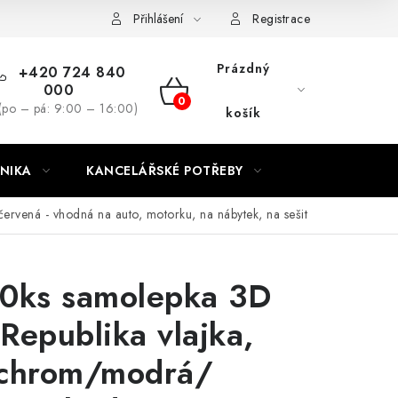
ínky
Podmínky ochrany osobních údajů
Moje objednávka
Přihlášení
Registrace
Prázdný
+420 724 840
000
NÁKUPNÍ
(po – pá: 9:00 – 16:00)
košík
KOŠÍK
NIKA
KANCELÁŘSKÉ POTŘEBY
rvená - vhodná na auto, motorku, na nábytek, na sešit
10ks samolepka 3D
Republika vlajka,
 chrom/modrá/