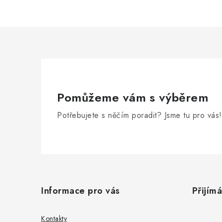
Pomůžeme vám s výběrem
Potřebujete s něčím poradit? Jsme tu pro vás!
Z
á
Informace pro vás
Přijím
p
a
Kontakty