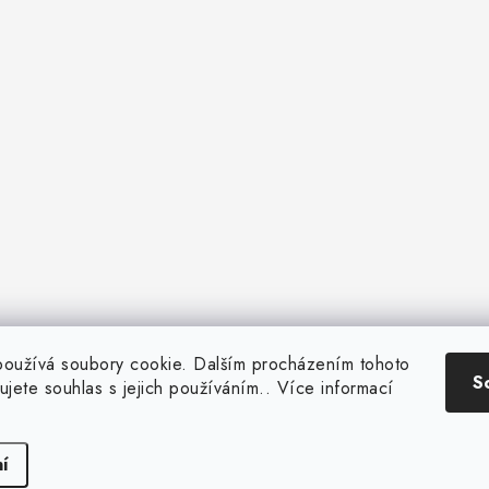
oužívá soubory cookie. Dalším procházením tohoto
S
ujete souhlas s jejich používáním.. Více informací
Copyright 2026
Fuky.cz
. Všechna práva vyhrazena.
Vytvořil Shoptet
í