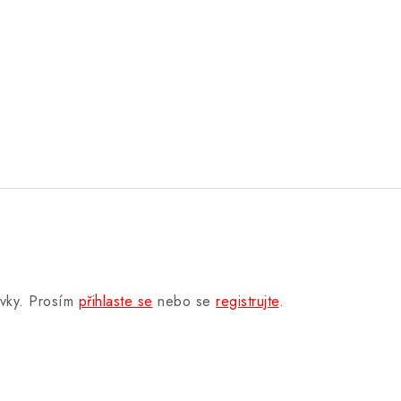
.
ěvky. Prosím
přihlaste se
nebo se
registrujte
.