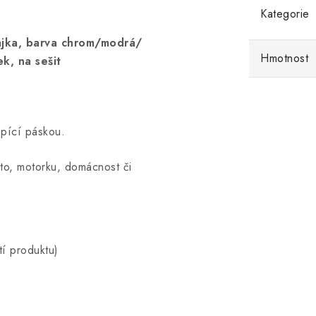
Kategorie
ajka, barva chrom/modrá/
Hmotnost
k, na sešit
epící páskou.
to, motorku, domácnost či
í produktu)