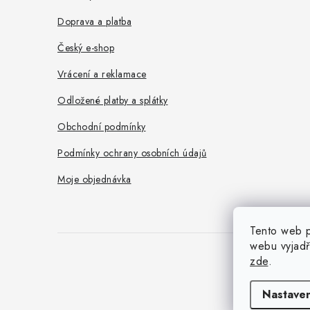
t
Doprava a platba
í
Český e-shop
Vrácení a reklamace
Odložené platby a splátky
Obchodní podmínky
Podmínky ochrany osobních údajů
Moje objednávka
Tento web p
webu vyjadř
zde
.
Nastaven