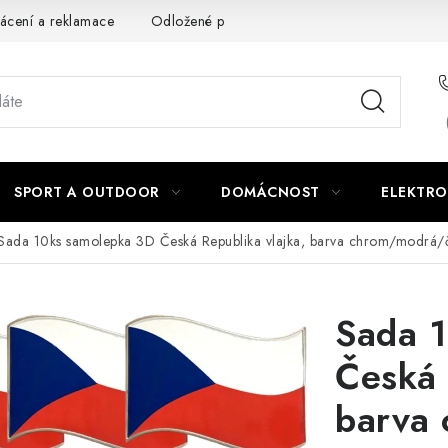
ácení a reklamace
Odložené platby a splátky
Obchodní podm
SPORT A OUTDOOR
DOMÁCNOST
ELEKTRO
Sada 10ks samolepka 3D Česká Republika vlajka, barva chrom/modrá/če
Sada 
Česká 
barva