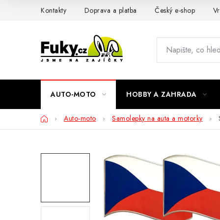
Přejít
Kontakty
Doprava a platba
Český e-shop
Vr
na
obsah
AUTO-MOTO
HOBBY A ZAHRADA
Domů
Auto-moto
Samolepky na auta a motorky