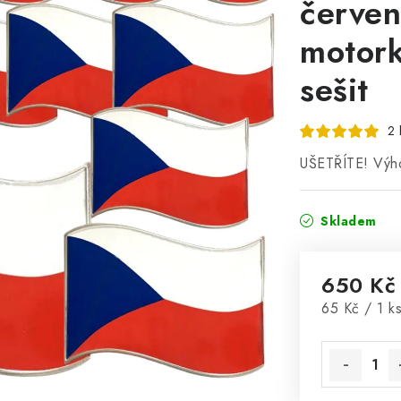
červen
motork
sešit
2 
UŠETŘÍTE! Výh
Skladem
650 Kč
Měrná cena
65 Kč / 1 k