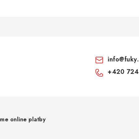
info
@
fuky
+420 724
áme online platby