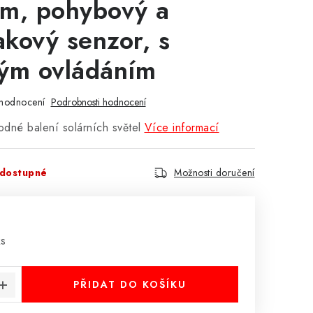
m, pohybový a
kový senzor, s
ým ovládáním
hodnocení
Podrobnosti hodnocení
dné balení solárních světel
Více informací
dostupné
Možnosti doručení
:
ks
PŘIDAT DO KOŠÍKU