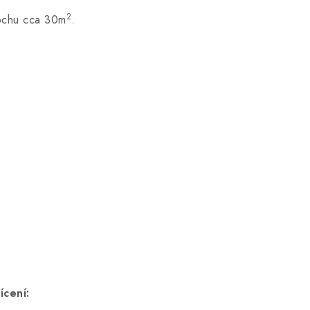
2
lochu cca 30m
.
ícení: