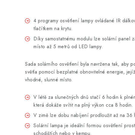
4 programy osvětlení lampy ovládané IR dálk
tlačítkem na krytu.
Díky samostatnému modulu lze solární panel z
místo až 5 metrů od LED lampy.
Sada solárního osvětlení byla navržena tak, aby p
světla pomocí bezplatné obnovitelné energie, jejíž 
vhodné, slunné místo.
V létě za slunečných dnů stačí 6 hodin k plnému
která dokáže svítit na plný výkon cca 8 hodin.
V zimě lze dobu nabíjení prodloužit až na 36 
Solární lampa je ideální formou osvětlení pro
schodištích nebo v kempu.