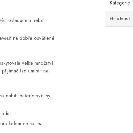
Kategorie
Hmotnost
ovým ovladačem nebo
avěsit na dobře osvětlené
oskytovala velké množství
přijímač lze umístit na
 nabití baterie svítilny,
hodin.
storu kolem domu, na