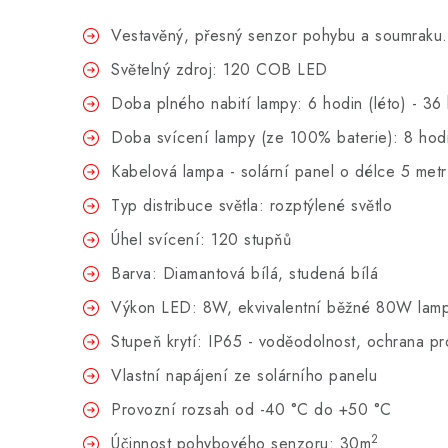
Vestavěný, přesný senzor pohybu a soumraku.
Světelný zdroj: 120 COB LED
Doba plného nabití lampy: 6 hodin (léto) - 36 
Doba svícení lampy (ze 100% baterie): 8 hod
Kabelová lampa - solární panel o délce 5 metr
Typ distribuce světla: rozptýlené světlo
Úhel svícení: 120 stupňů
Barva: Diamantová bílá, studená bílá
Výkon LED: 8W, ekvivalentní běžné 80W lam
Stupeň krytí: IP65 - voděodolnost, ochrana pr
Vlastní napájení ze solárního panelu
Provozní rozsah od -40 °C do +50 °C
2
Účinnost pohybového senzoru: 30
m