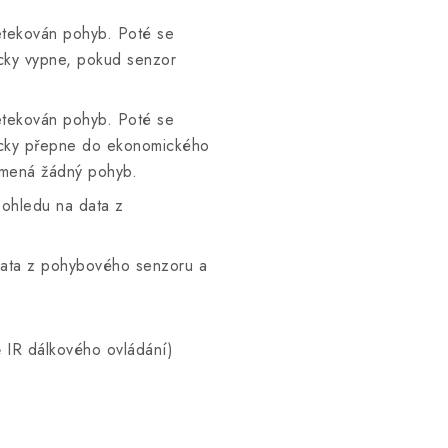
etekován pohyb. Poté se
icky vypne, pokud senzor
etekován pohyb. Poté se
icky přepne do ekonomického
amená žádný pohyb.
 ohledu na data z
data z pohybového senzoru a
ě IR dálkového ovládání)