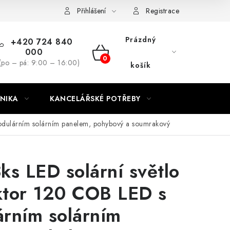
ínky
Podmínky ochrany osobních údajů
Moje objednávka
Přihlášení
Registrace
Prázdný
+420 724 840
000
NÁKUPNÍ
(po – pá: 9:00 – 16:00)
košík
KOŠÍK
NIKA
KANCELÁŘSKÉ POTŘEBY
modulárním solárním panelem, pohybový a soumrakový
ks LED solární světlo
ektor 120 COB LED s
rním solárním