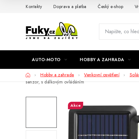
Přejít
Kontakty
Doprava a platba
Český e-shop
Vr
na
obsah
AUTO-MOTO
HOBBY A ZAHRADA
Domů
Hobby a zahrada
Venkovní osvětlení
Solár
senzor, s dálkovým ovládáním
Akce