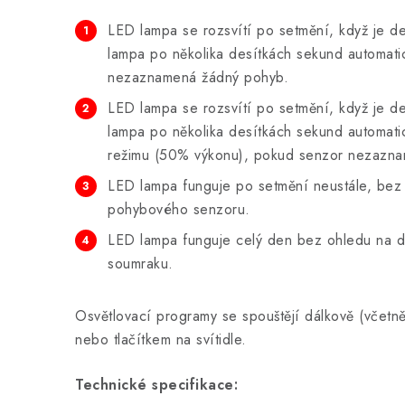
LED lampa se rozsvítí po setmění, když je d
lampa po několika desítkách sekund automat
nezaznamená žádný pohyb.
LED lampa se rozsvítí po setmění, když je d
lampa po několika desítkách sekund automat
režimu (50% výkonu), pokud senzor nezazn
LED lampa funguje po setmění neustále, bez
pohybového senzoru.
LED lampa funguje celý den bez ohledu na 
soumraku.
Osvětlovací programy se spouštějí dálkově (včetn
nebo tlačítkem na svítidle.
Technické specifikace: