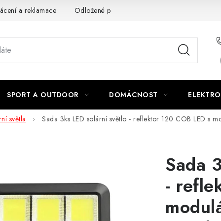
ácení a reklamace
Odložené platby a splátky
Obchodní podm
SPORT A OUTDOOR
DOMÁCNOST
ELEKTRO
ní světla
Sada 3ks LED solární světlo - reflektor 120 COB LED s 
Sada 3
- refl
modulá