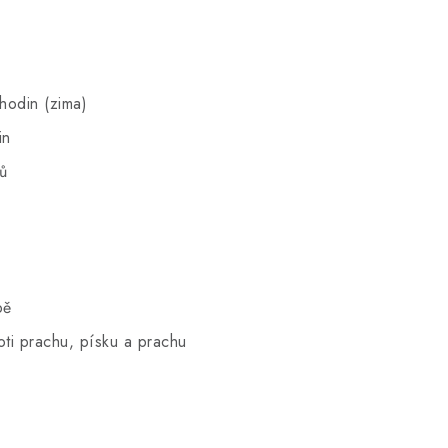
hodin (zima)
in
ů
pě
oti prachu, písku a prachu