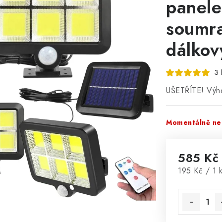
panele
soumra
dálkov
3 
UŠETŘÍTE! Výho
Momentálně ne
585 Kč
Měrná cena
195 Kč / 1 