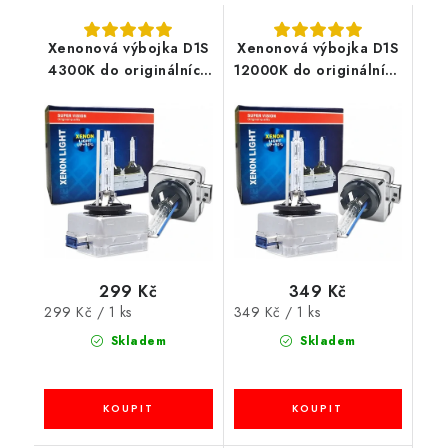
Xenonová výbojka D1S
Xenonová výbojka D1S
4300K do originálních
12000K do originálních
světlometů
světlometů, 1ks
299 Kč
349 Kč
Měrná
Měrná
299 Kč / 1 ks
349 Kč / 1 ks
cena:
cena:
Skladem
Skladem