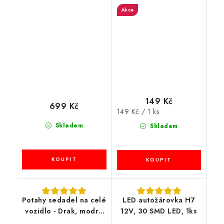
iOS a Android s
i do denních světel
Akce
Bluetooth, 6m, 12V
Škoda
149 Kč
699 Kč
Měrná
149 Kč / 1 ks
cena:
Skladem
Skladem
Potahy sedadel na celé
LED autožárovka H7
vozidlo - Drak, modré
12V, 30 SMD LED, 1ks
+ potah volantu s