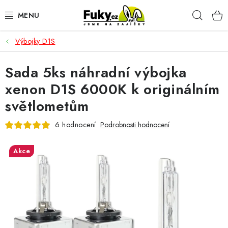
Přejít
Hleda
na
obsah
Výbojky D1S
AUTO-MOTO
Sada 5ks náhradní výbojka
HOBBY A ZAHRADA
xenon D1S 6000K k originálním
SPORT A OUTDOOR
světlometům
DOMÁCNOST
6 hodnocení
Podrobnosti hodnocení
ELEKTRONIKA
Akce
KANCELÁŘSKÉ POTŘEBY
Kontakty
Doprava a platba
Český e-shop
Vrácení a reklamace
Odložené platby a splátky