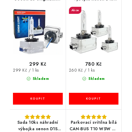
světlometů
6000K k originálním
Akce
světlometům
299 Kč
780 Kč
Měrná
Měrná
299 Kč / 1 ks
260 Kč / 1 ks
cena:
cena:
Skladem
Skladem
Sada 10ks náhradní
Parkovací svítilna bílá
výbojka xenon D1S
CAN-BUS T10 W5W 24