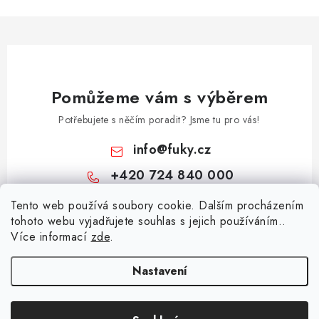
Pomůžeme vám s výběrem
Potřebujete s něčím poradit? Jsme tu pro vás!
info
@
fuky.cz
+420 724 840 000
Z
Tento web používá soubory cookie. Dalším procházením
tohoto webu vyjadřujete souhlas s jejich používáním..
á
Více informací
zde
.
Informace pro vás
p
a
Kontakty
Nastavení
Přijímáme online platby
t
Doprava a platba
í