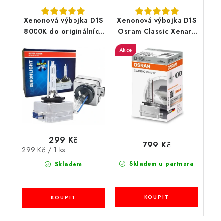
Xenonová výbojka D1S
Xenonová výbojka D1S
8000K do originálních
Osram Classic Xenarc
světlometů
85V 35W PK32d-2
Akce
66140CLC 1ks
299 Kč
799 Kč
Měrná
299 Kč / 1 ks
cena:
Skladem u partnera
Skladem