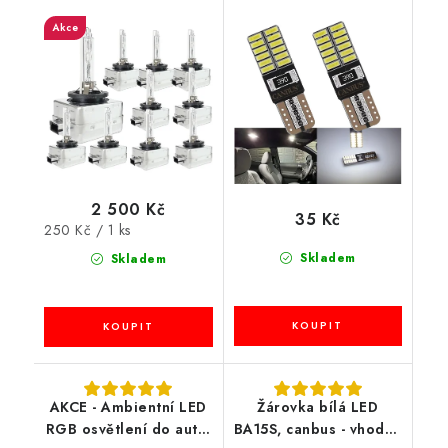
6000K k originálním
SMD, 1ks
Akce
světlometům
2 500 Kč
35 Kč
Měrná
250 Kč / 1 ks
cena:
Skladem
Skladem
AKCE - Ambientní LED
Žárovka bílá LED
RGB osvětlení do auta,
BA15S, canbus - vhodná