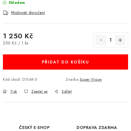
Skladem
Možnosti doručení
1 250 Kč
Měrná cena:
250 Kč / 1 ks
PŘIDAT DO KOŠÍKU
Kód zboží:
D1S6K-5
Značka:
Super Vision
Tisk
Zeptat se
Sdílet
ČESKÝ E-SHOP
DOPRAVA ZDARMA