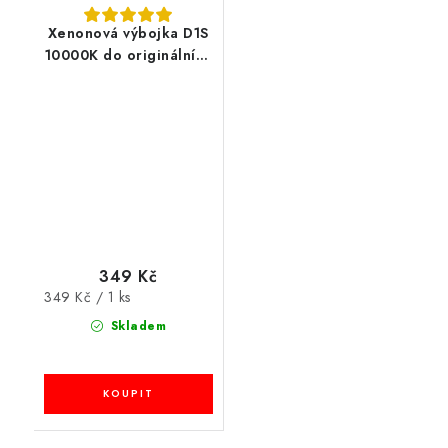
Xenonová výbojka D1S
10000K do originálních
světlometů
349 Kč
Měrná
349 Kč / 1 ks
cena:
Skladem