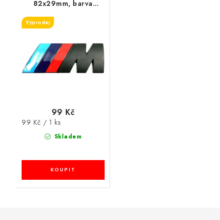
82x29mm, barva
černá/červená/modrá,
Výprodej
velikost XL
99 Kč
Měrná
99 Kč / 1 ks
cena:
Skladem