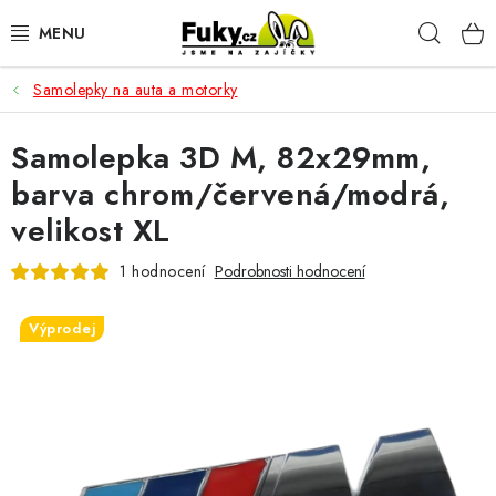
Přejít
Hleda
na
obsah
Samolepky na auta a motorky
AUTO-MOTO
Samolepka 3D M, 82x29mm,
HOBBY A ZAHRADA
barva chrom/červená/modrá,
SPORT A OUTDOOR
velikost XL
DOMÁCNOST
1 hodnocení
Podrobnosti hodnocení
ELEKTRONIKA
Výprodej
KANCELÁŘSKÉ POTŘEBY
Kontakty
Doprava a platba
Český e-shop
Vrácení a reklamace
Odložené platby a splátky