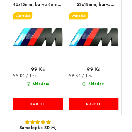
45x15mm, barva černá/
52x18mm, barva
červená/modrá,
černá/červená/modrá,
Výprodej
Výprodej
velikost M
velikost L
99 Kč
99 Kč
Měrná
Měrná
99 Kč / 1 ks
99 Kč / 1 ks
cena:
cena:
Skladem
Skladem
Samolepka 3D M,