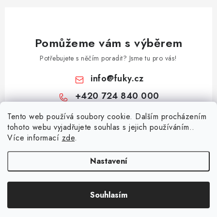
Pomůžeme vám s výběrem
Potřebujete s něčím poradit? Jsme tu pro vás!
info
@
fuky.cz
+420 724 840 000
Z
Tento web používá soubory cookie. Dalším procházením
tohoto webu vyjadřujete souhlas s jejich používáním..
á
Více informací
zde
.
Informace pro vás
p
a
Kontakty
Nastavení
Přijímáme online platby
t
Doprava a platba
í
Souhlasím
Copyright 2026
Fuky.cz
. Všechna práva vyhrazena.
Český e-shop
Vytvořil Shoptet
Vrácení a reklamace