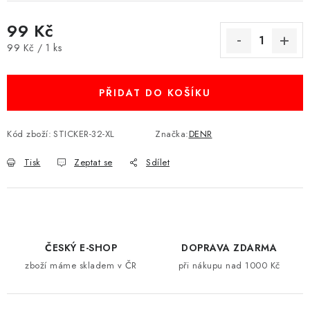
99 Kč
Měrná cena:
99 Kč / 1 ks
PŘIDAT DO KOŠÍKU
Kód zboží:
STICKER-32-XL
Značka:
DENR
Tisk
Zeptat se
Sdílet
ČESKÝ E-SHOP
DOPRAVA ZDARMA
zboží máme skladem v ČR
při nákupu nad 1000 Kč