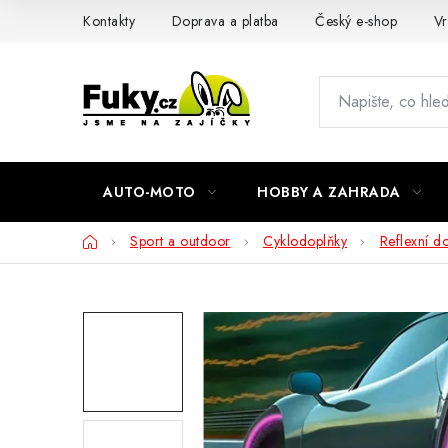
Přejít
Kontakty
Doprava a platba
Český e-shop
Vr
na
obsah
AUTO-MOTO
HOBBY A ZAHRADA
Domů
Sport a outdoor
Cyklodoplňky
Reflexní d