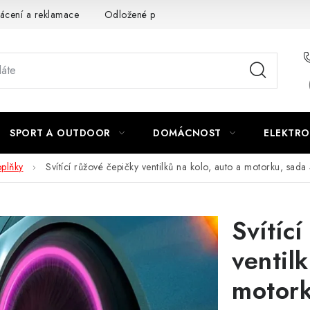
ácení a reklamace
Odložené platby a splátky
Obchodní podm
SPORT A OUTDOOR
DOMÁCNOST
ELEKTRO
oplňky
Svítící růžové čepičky ventilků na kolo, auto a motorku, sada
Svítíc
ventil
motork