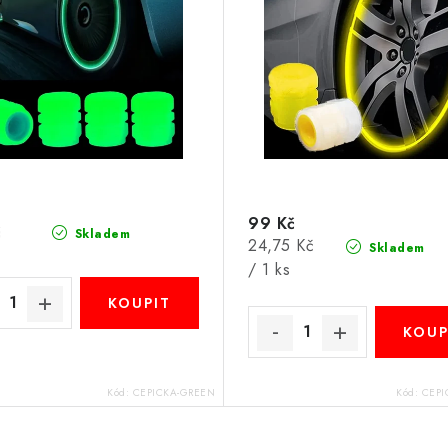
99 Kč
č
Skladem
Měrná
24,75 Kč
Skladem
cena:
/ 1 ks
Kód:
CEPICKA-GREEN
Kód:
CEPI