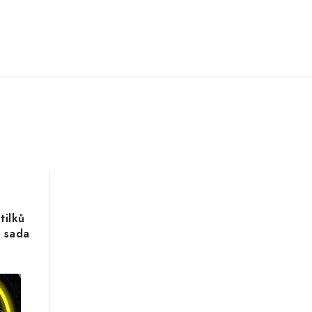
tilků
, sada