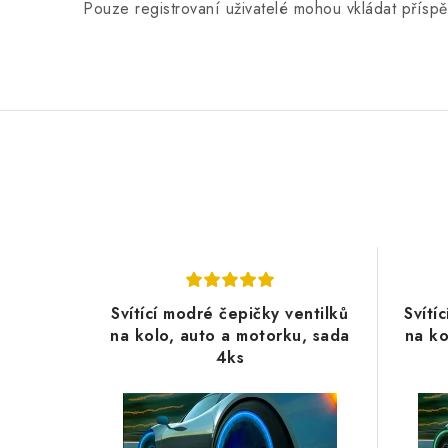
Pouze registrovaní uživatelé mohou vkládat přísp
Svítící modré čepičky ventilků
Svítí
na kolo, auto a motorku, sada
na ko
4ks