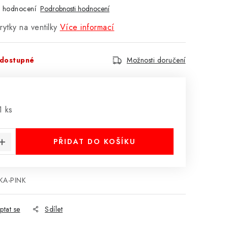
 hodnocení
Podrobnosti hodnocení
rytky na ventilky
Více informací
dostupné
Možnosti doručení
:
1 ks
PŘIDAT DO KOŠÍKU
KA-PINK
ptat se
Sdílet