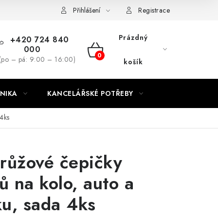
ínky
Podmínky ochrany osobních údajů
Moje objednávka
Přihlášení
Registrace
Prázdný
+420 724 840
000
NÁKUPNÍ
(po – pá: 9:00 – 16:00)
košík
KOŠÍK
NIKA
KANCELÁŘSKÉ POTŘEBY
 4ks
í růžové čepičky
ků na kolo, auto a
u, sada 4ks