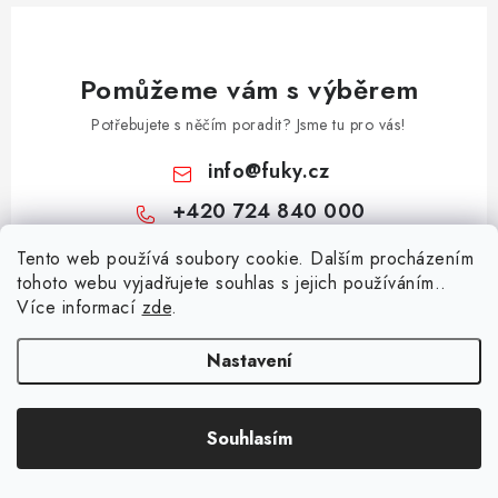
Pomůžeme vám s výběrem
Potřebujete s něčím poradit? Jsme tu pro vás!
info
@
fuky.cz
+420 724 840 000
Z
Tento web používá soubory cookie. Dalším procházením
tohoto webu vyjadřujete souhlas s jejich používáním..
á
Více informací
zde
.
Informace pro vás
p
a
Kontakty
Nastavení
Přijímáme online platby
t
Doprava a platba
í
Souhlasím
Copyright 2026
Fuky.cz
. Všechna práva vyhrazena.
Český e-shop
Vytvořil Shoptet
Vrácení a reklamace